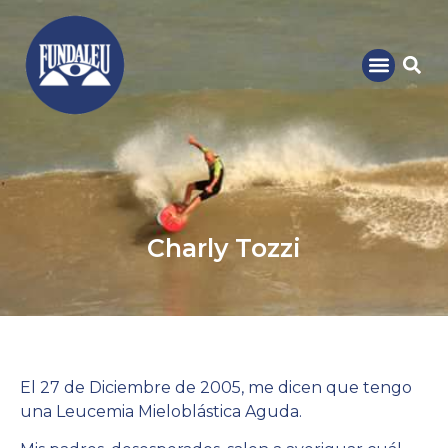
Charly Tozzi
El 27 de Diciembre de 2005, me dicen que tengo
una Leucemia Mieloblástica Aguda.