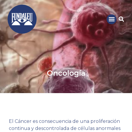
Oncología
El Cáncer es consecuencia de una proliferación
continua y descontrolada de células anormales